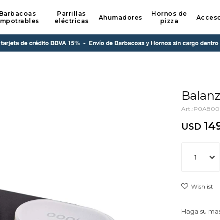
Barbacoas
Parrillas
Hornos de
Ahumadores
Acceso
mpotrables
eléctricas
pizza
Balanz
P0A800
14
USD
1
Haga su mas