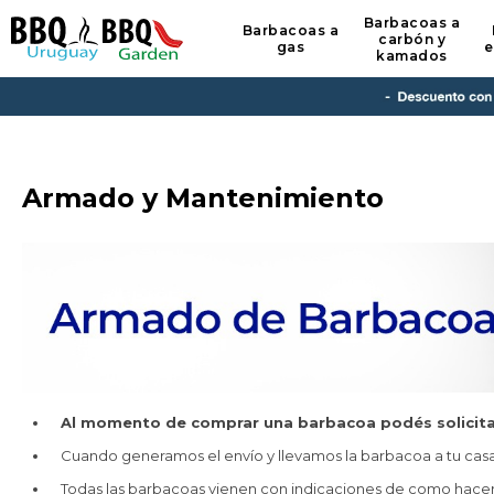
Barbacoas a
Barbacoas a
carbón y
gas
e
kamados
Armado y Mantenimiento
Al momento de comprar una barbacoa podés solicita
Cuando generamos el envío y llevamos la barbacoa a tu cas
Todas las barbacoas vienen con indicaciones de como hacerl