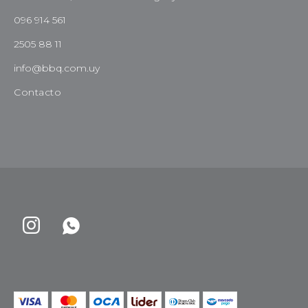
096 914 561
2505 88 11
info@bbq.com.uy
Contacto

