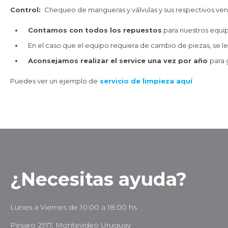
Control:
Chequeo de mangueras y válvulas y sus respectivos ven
Contamos con todos los repuesto
s
para nuestros equi
En el caso que el equipo requiera de cambio de piezas, se le
Aconsejamos realizar el service una vez por año
para 
Puedes ver un ejemplo de
servicio de limpieza aquí
¿Necesitas ayuda?
Lunes a Viernes de 10:00 a 18:00 hs
Pesaro 2917, Montevideo Uruguay