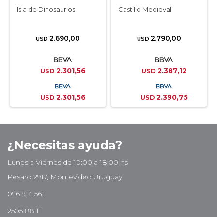
Isla de Dinosaurios
Castillo Medieval
2.690,00
2.790,00
USD
USD
2.301,56
2.387,12
USD
USD
2.301,56
2.390,75
USD
USD
¿Necesitas ayuda?
Lunes a Viernes de 10:00 a 18:00 hs
Pesaro 2917, Montevideo Uruguay
096 914 561
2505 88 11