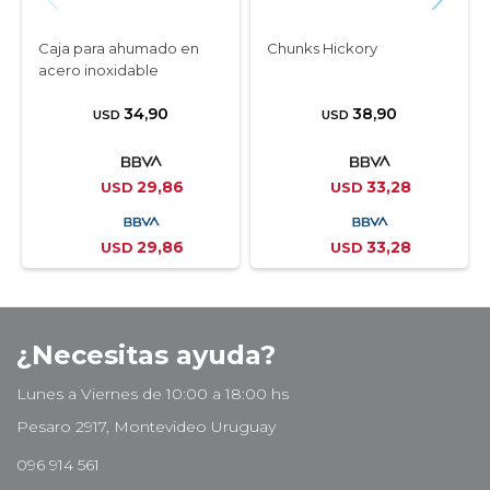
Caja para ahumado en
Chunks Hickory
acero inoxidable
34,90
38,90
USD
USD
29,86
33,28
USD
USD
29,86
33,28
USD
USD
¿Necesitas ayuda?
Lunes a Viernes de 10:00 a 18:00 hs
Pesaro 2917, Montevideo Uruguay
096 914 561