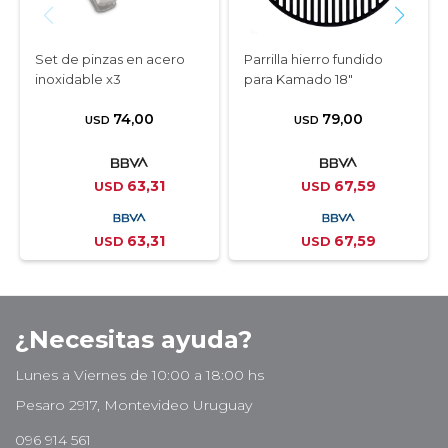
Set de pinzas en acero
Parrilla hierro fundido
inoxidable x3
para Kamado 18"
74,00
79,00
USD
USD
63,31
67,59
USD
USD
63,31
67,59
USD
USD
¿Necesitas ayuda?
Lunes a Viernes de 10:00 a 18:00 hs
Pesaro 2917, Montevideo Uruguay
096 914 561