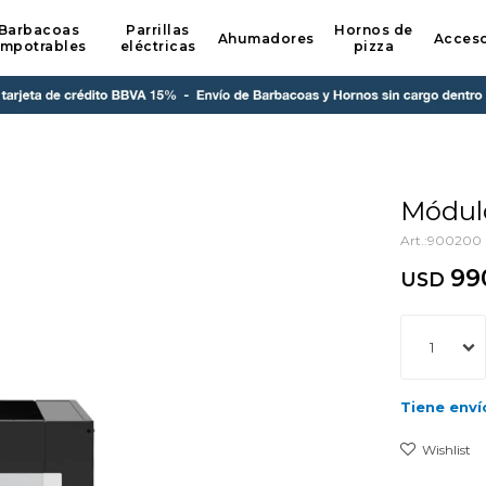
Barbacoas
Parrillas
Hornos de
Ahumadores
Acceso
mpotrables
eléctricas
pizza
Módulo
900200
99
USD
1
Tiene enví