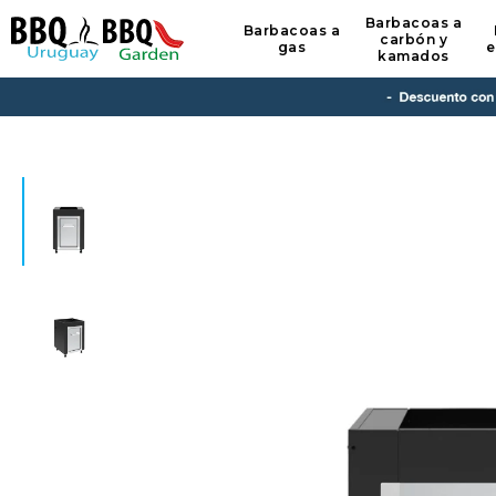
Barbacoas a
Barbacoas a
carbón y
gas
e
kamados