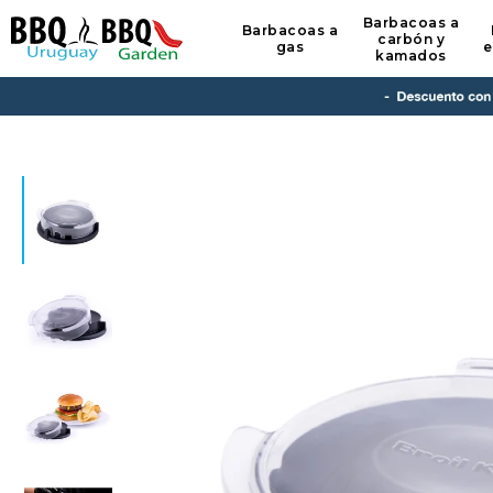
Barbacoas a
Barbacoas a
carbón y
gas
e
kamados