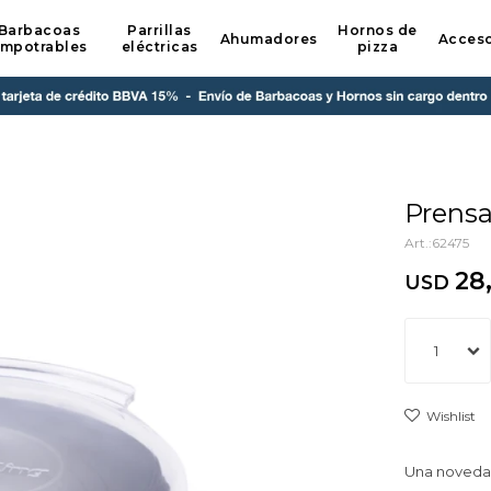
Barbacoas
Parrillas
Hornos de
Ahumadores
Acceso
mpotrables
eléctricas
pizza
Prensa
62475
28
USD
1
Una novedad