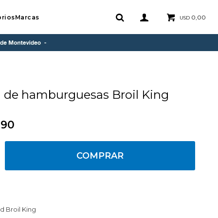
rios
Marcas
0,00
USD
 de hamburguesas Broil King
,90
COMPRAR
 Broil King