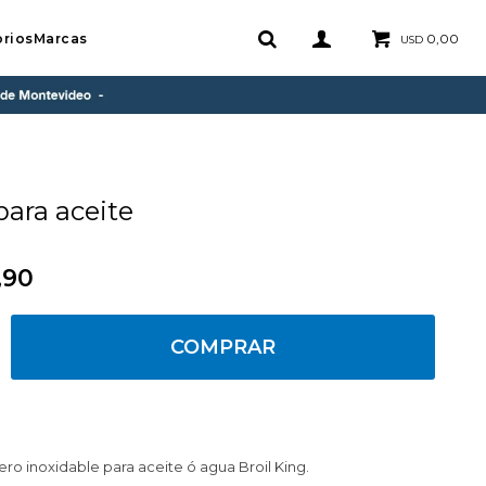
rios
Marcas
0,00
USD
para aceite
,90
COMPRAR
ro inoxidable para aceite ó agua Broil King.