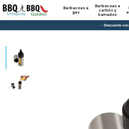
Barbacoas a
Barbacoas a
carbón y
gas
e
kamados