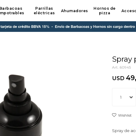
Barbacoas
Parrillas
Hornos de
Ahumadores
Acceso
mpotrables
eléctricas
pizza
Spray 
60945
49
USD
1
Spray de ace