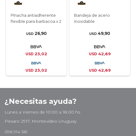
Plnacha antiadherente
Bandeja de acero
flexible para barbacoa x 2
inoxidable
26,90
49,90
USD
USD
23,02
42,69
USD
USD
23,02
42,69
USD
USD
¿Necesitas ayuda?
Lunes a Viernes de 10:00 a 18:00 hs
Pesaro 2917, Montevideo Uruguay
096 914 561