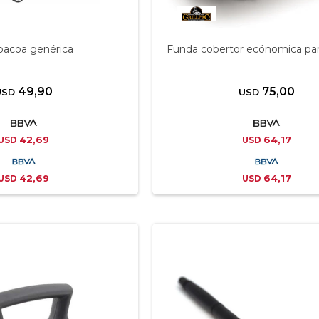
bacoa genérica
Funda cobertor ecónomica para 
49,90
75,00
USD
USD
42,69
64,17
USD
USD
42,69
64,17
USD
USD