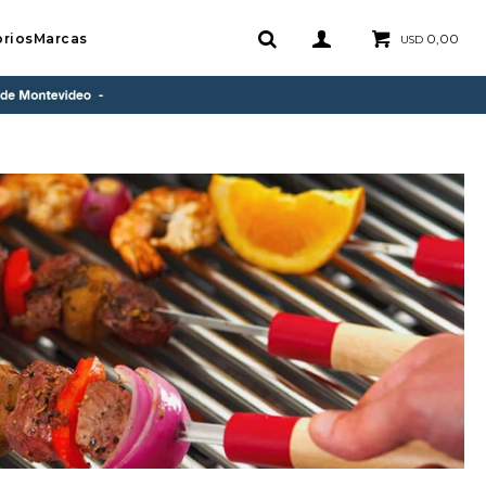
rios
Marcas
0,00
USD