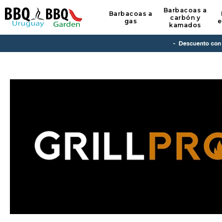
Barbacoas a
Barbacoas a
carbón y
gas
e
kamados