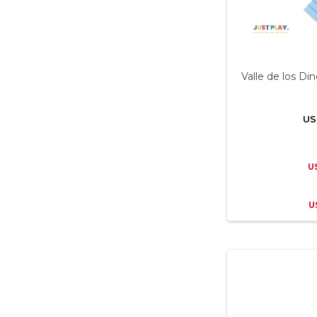
Valle de los Di
US
U
U