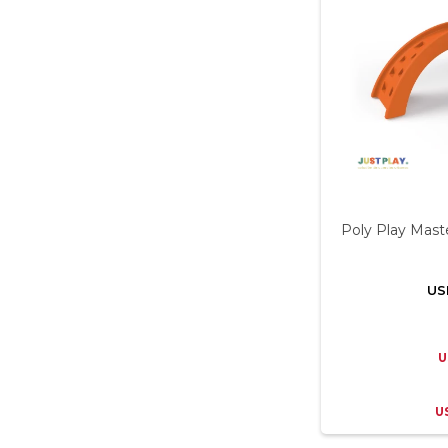
Poly Play Mast
US
U
U