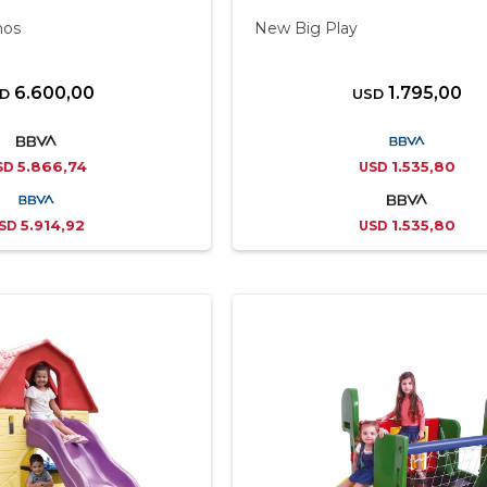
mos
New Big Play
6.600,00
1.795,00
D
USD
5.866,74
1.535,80
SD
USD
5.914,92
1.535,80
SD
USD