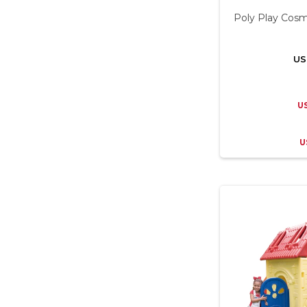
Poly Play Cos
US
U
U