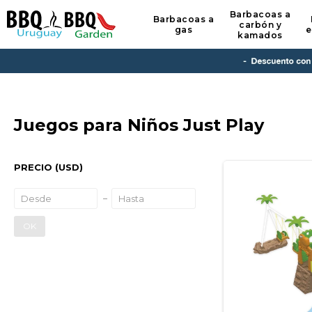
Barbacoas a
Barbacoas a
carbón y
gas
e
kamados
Juegos para Niños Just Play
PRECIO
(USD)
OK