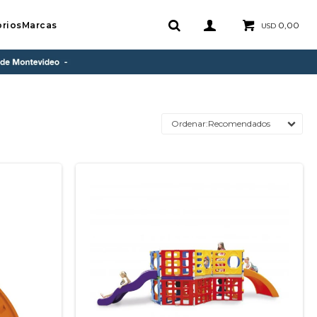
rios
Marcas
0,00
USD
Recomendados