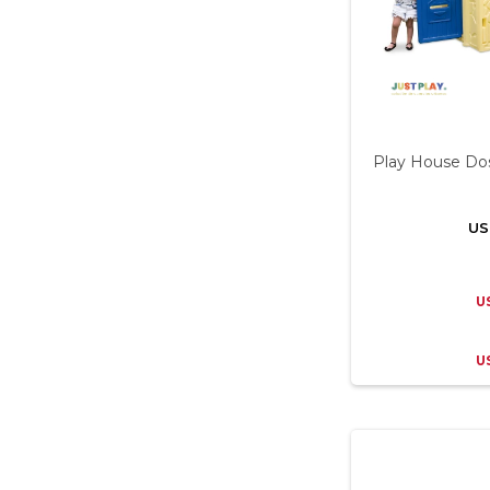
Play House Dos
US
U
U