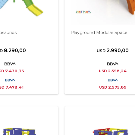
nosaurios
Playground Modular Space
8.290,00
2.990,00
D
USD
7.430,33
2.558,24
SD
USD
7.478,41
2.575,89
SD
USD