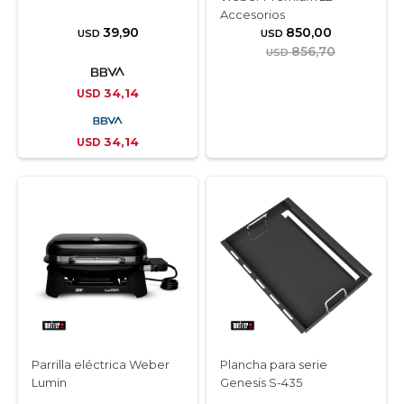
Accesorios
39,90
850,00
USD
USD
856,70
USD
34,14
USD
34,14
USD
Parrilla eléctrica Weber
Plancha para serie
Lumin
Genesis S-435