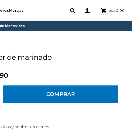
rios
Marcas
0,00
USD
or de marinado
,90
COMPRAR
 salsas y adobos en carnes