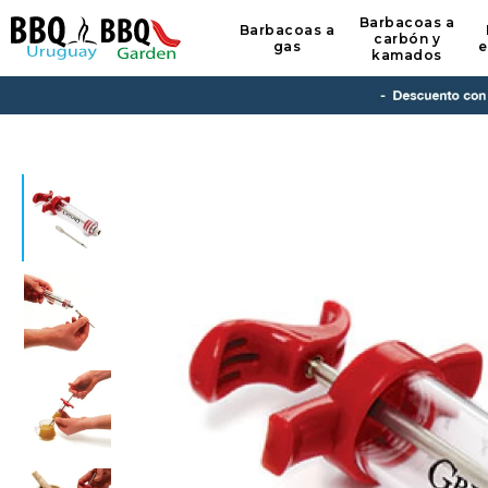
Barbacoas a
Barbacoas a
carbón y
gas
e
kamados