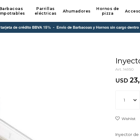
Barbacoas
Parrillas
Hornos de
Ahumadores
Acceso
mpotrables
eléctricas
pizza
Inyect
14950
23
USD
1
Inyector de